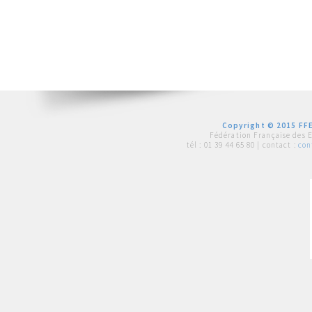
Copyright © 2015 FFE
Fédération Française des 
tél :
01 39 44 65 80
| contact :
con