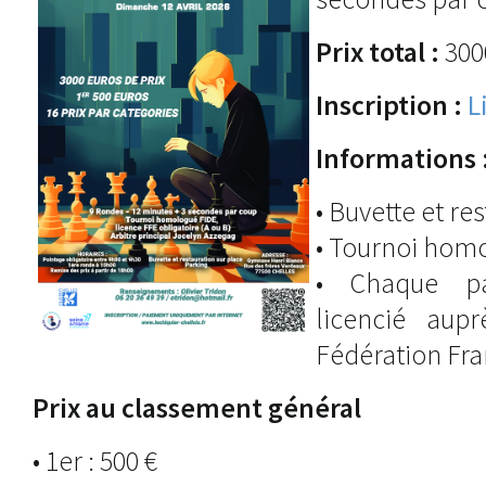
Prix total :
300
Inscription :
L
Informations 
• Buvette et re
• Tournoi hom
• Chaque par
licencié aup
Fédération Fra
Prix au classement général
• 1er : 500 €