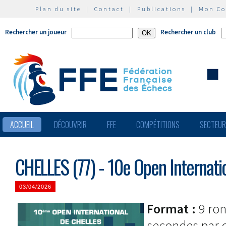
Plan du site
|
Contact
|
Publications
|
Mon C
Rechercher un joueur
Rechercher un club
ACCUEIL
DÉCOUVRIR
FFE
COMPÉTITIONS
SECTEU
CHELLES (77) - 10e Open Internatio
03/04/2026
Format :
9 ron
secondes par 