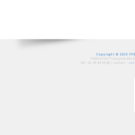
Copyright © 2015 FFE
Fédération Française des 
tél :
01 39 44 65 80
| contact :
con