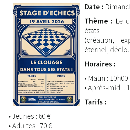
Date :
Dimanche
Thème :
Le c
états
(création, ex
éternel, déclo
Horaires :
• Matin : 10h00
• Après-midi : 
Tarifs :
• Jeunes : 60 €
• Adultes : 70 €