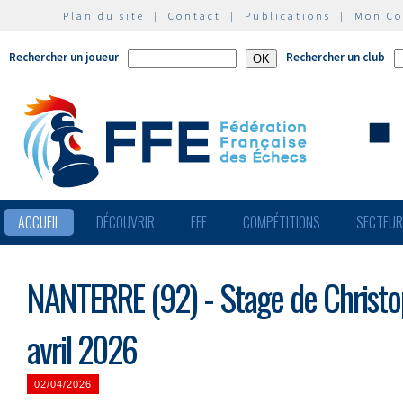
Plan du site
|
Contact
|
Publications
|
Mon C
Rechercher un joueur
Rechercher un club
ACCUEIL
DÉCOUVRIR
FFE
COMPÉTITIONS
SECTEU
NANTERRE (92) - Stage de Christo
avril 2026
02/04/2026