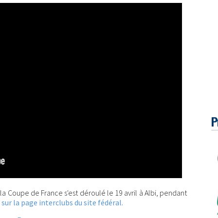
P
 la Coupe de France s'est déroulé le 19 avril à Albi, pendant
ur la page interclubs du site fédéral.