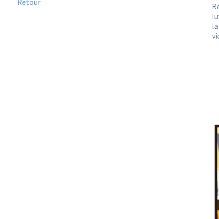
Retour
Re
lu
l
vi