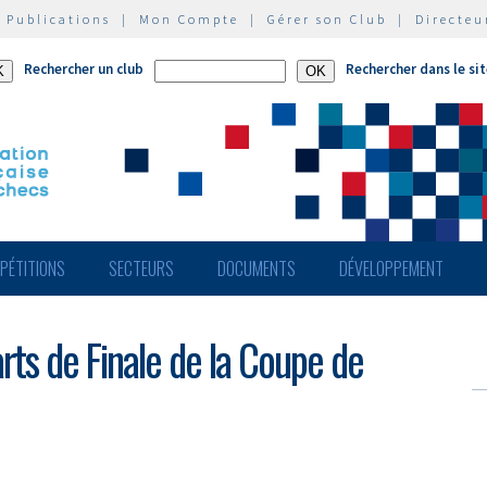
|
Publications
|
Mon Compte
|
Gérer son Club
|
Directeu
Rechercher un club
Rechercher dans le si
PÉTITIONS
SECTEURS
DOCUMENTS
DÉVELOPPEMENT
rts de Finale de la Coupe de