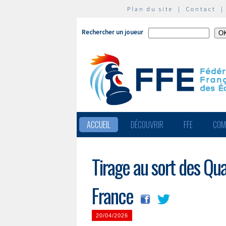
Plan du site
|
Contact
Rechercher un joueur
ACCUEIL
DÉCOUVRIR
FFE
COM
Tirage au sort des Qua
France
20/04/2026