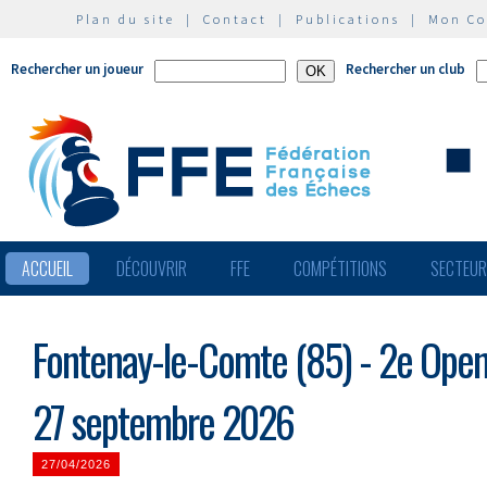
Plan du site
|
Contact
|
Publications
|
Mon C
Rechercher un joueur
Rechercher un club
ACCUEIL
DÉCOUVRIR
FFE
COMPÉTITIONS
SECTEU
Fontenay-le-Comte (85) - 2e Open
27 septembre 2026
27/04/2026