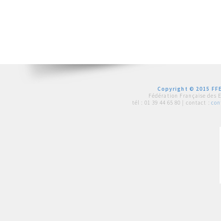
Copyright © 2015 FFE
Fédération Française des 
tél :
01 39 44 65 80
| contact :
con