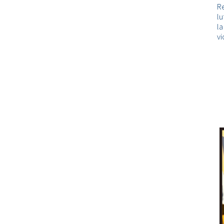
Re
lu
l
vi