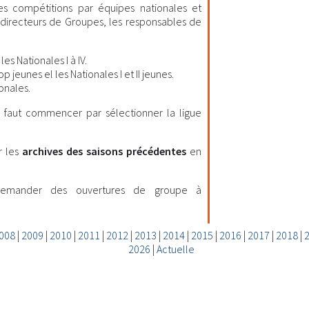
les compétitions par équipes nationales et
es directeurs de Groupes, les responsables de
es Nationales I à IV.
 jeunes el les Nationales I et II jeunes.
onales.
il faut commencer par sélectionner la ligue
r les
archives des saisons précédentes
en
demander des ouvertures de groupe à
008
|
2009
|
2010
|
2011
|
2012
|
2013
|
2014
|
2015
|
2016
|
2017
|
2018
|
2026
|
Actuelle