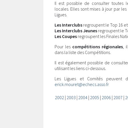
Il est possible de consulter toutes 
locales. Elles sont mises à jour par l
Ligues.
Les Interclubs
regroupent le Top 16 et l
Les Interclubs Jeunes
regroupent le Top
Les Coupes
regroupent les Finales Nati
Pour les
compétitions régionales
, 
dans la liste des Compétitions.
Il est également possible de consulte
utilisant les liens ci-dessous.
Les Ligues et Comités peuvent 
erick.mouret@echecs.asso.fr
2002
|
2003
|
2004
|
2005
|
2006
|
2007
|
2