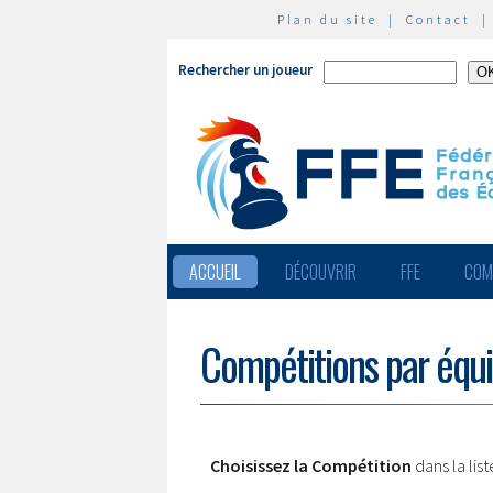
Plan du site
|
Contact
Rechercher un joueur
ACCUEIL
DÉCOUVRIR
FFE
COM
Compétitions par équ
Choisissez la Compétition
dans la lis