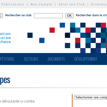
|
Publications
|
Mon Compte
|
Gérer son Club
|
Directeu
Rechercher un club
Rechercher dans le si
PÉTITIONS
SECTEURS
DOCUMENTS
DÉVELOPPEMENT
ipes
te déroulante ci-contre.