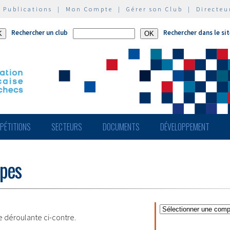
|
Publications
|
Mon Compte
|
Gérer son Club
|
Directeu
Rechercher un club
Rechercher dans le si
PÉTITIONS
SECTEURS
DOCUMENTS
DÉVELOPPEMENT
ipes
te déroulante ci-contre.