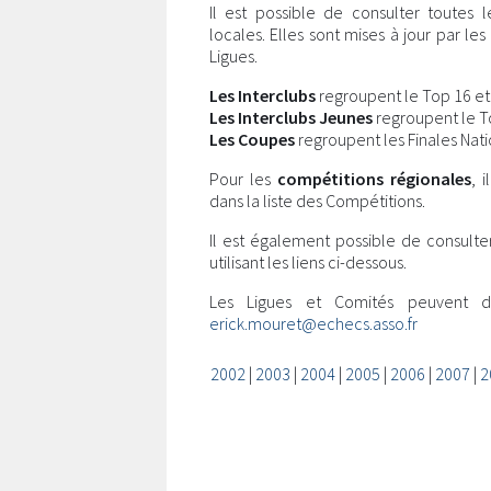
Il est possible de consulter toutes 
locales. Elles sont mises à jour par l
Ligues.
Les Interclubs
regroupent le Top 16 et l
Les Interclubs Jeunes
regroupent le Top
Les Coupes
regroupent les Finales Nati
Pour les
compétitions régionales
, 
dans la liste des Compétitions.
Il est également possible de consulte
utilisant les liens ci-dessous.
Les Ligues et Comités peuvent 
erick.mouret@echecs.asso.fr
2002
|
2003
|
2004
|
2005
|
2006
|
2007
|
2