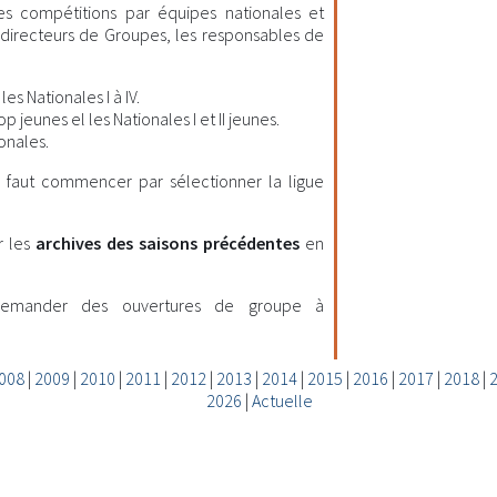
les compétitions par équipes nationales et
es directeurs de Groupes, les responsables de
es Nationales I à IV.
 jeunes el les Nationales I et II jeunes.
onales.
il faut commencer par sélectionner la ligue
r les
archives des saisons précédentes
en
demander des ouvertures de groupe à
008
|
2009
|
2010
|
2011
|
2012
|
2013
|
2014
|
2015
|
2016
|
2017
|
2018
|
2026
|
Actuelle