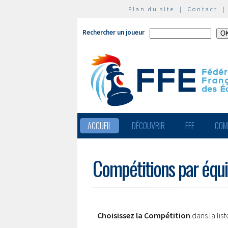
Plan du site
|
Contact
Rechercher un joueur
ACCUEIL
DÉCOUVRIR
FFE
COM
Compétitions par équ
Choisissez la Compétition
dans la lis