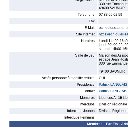
Siège Social :
Maison des Associ
330 rue Emmanuel
49400 SAUMUR
Téléphone :
07 83 05 02 59
Fax :
E-Mail :
echiquier.saumuro
Site Internet :
https://echiquier-s
Horaires :
Lundi 14h00-16h0
jeudi 20h00-22h0
samedi 14h00-16
Salle de Jeu :
Maison des Asssoc
espace Jean Rost
330 rue Emmanuel
49400 SAUMUR
Accès personne à mobilité réduite :
OUI
Présidence :
Patrick LANGLAIS
Contact :
Patrick LANGLAIS
Membres :
Licences A :
19
Lic
Interclubs :
Division régionale
Interclubs Jeunes :
Division Régional
Interclubs Féminins :
Membres
|
Par Elo
|
Arbi