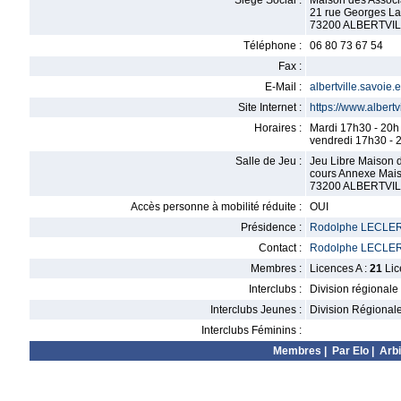
Siège Social :
Maison des Associ
21 rue Georges L
73200 ALBERTVI
Téléphone :
06 80 73 67 54
Fax :
E-Mail :
albertville.savoi
Site Internet :
https://www.albertv
Horaires :
Mardi 17h30 - 20h
vendredi 17h30 - 
Salle de Jeu :
Jeu Libre Maison d
cours Annexe Mais
73200 ALBERTVI
Accès personne à mobilité réduite :
OUI
Présidence :
Rodolphe LECLE
Contact :
Rodolphe LECLE
Membres :
Licences A :
21
Lic
Interclubs :
Division régionale
Interclubs Jeunes :
Division Régional
Interclubs Féminins :
Membres
|
Par Elo
|
Arbi