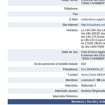
Siège Social :
6 avenue des Duc
73000 CHAMBER
Téléphone :
Fax :
E-Mail :
clubechecs.agglo
Site Internet :
http://chambery-ec
Horaires :
Lu 14h-16h Jeu Li
ma 18h-20h30 Jeu 
me 14h-17h Ecole 
je 19h-21h Cours 
ve 17h30 19h30 Je
sa Jeu Libre Parti
Salle de Jeu :
Club Echecs Aggl
6 avenue des Duc
73000 CHAMBER
Accès personne à mobilité réduite :
OUI
Présidence :
Eric MONMAILLE
Contact :
Anne Claire MEN
Membres :
Licences A :
58
Lic
Interclubs :
Nationale 3
Interclubs Jeunes :
Division Régional
Interclubs Féminins :
Membres
|
Par Elo
|
Arbi