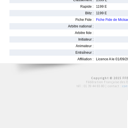
Classement :
1399 E
Rapide :
1199 E
Blitz :
1199 E
Fiche Fide :
Fiche Fide de Mick
Arbitre national :
Arbitre fide :
Initiateur :
Animateur :
Entraîneur :
Affiliation :
Licence A le 01/09/
Copyright © 2015 FFE
Fédération Française des 
tél :
01 39 44 65 80
| contact :
con