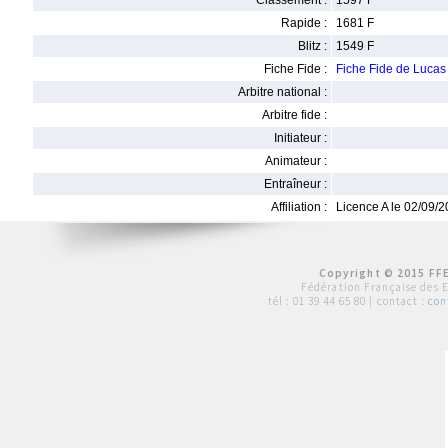
Classement :
1597 F
Rapide :
1681 F
Blitz :
1549 F
Fiche Fide :
Fiche Fide de Luca
Arbitre national :
Arbitre fide :
Initiateur :
Animateur :
Entraîneur :
Affiliation :
Licence A le 02/09/
Copyright © 2015 FFE
Fédération Française des 
tél :
01 39 44 65 80
| contact :
con