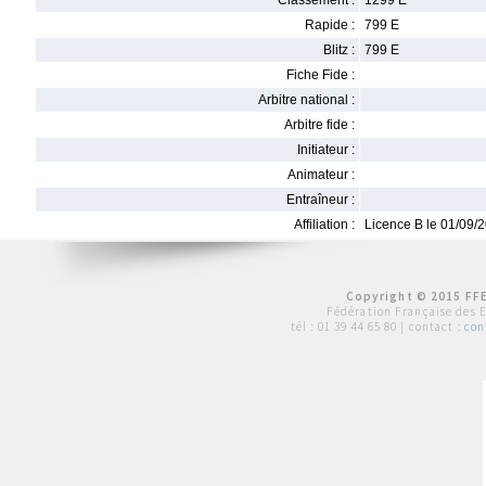
Classement :
1299 E
Rapide :
799 E
Blitz :
799 E
Fiche Fide :
Arbitre national :
Arbitre fide :
Initiateur :
Animateur :
Entraîneur :
Affiliation :
Licence B le 01/09/
Copyright © 2015 FFE
Fédération Française des 
tél :
01 39 44 65 80
| contact :
con