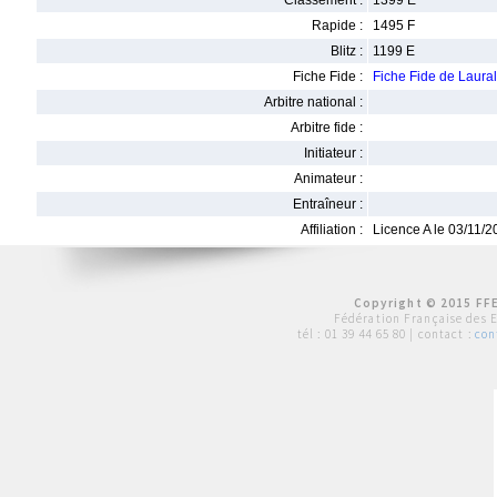
Classement :
1399 E
Rapide :
1495 F
Blitz :
1199 E
Fiche Fide :
Fiche Fide de Laur
Arbitre national :
Arbitre fide :
Initiateur :
Animateur :
Entraîneur :
Affiliation :
Licence A le 03/11/
Copyright © 2015 FFE
Fédération Française des 
tél :
01 39 44 65 80
| contact :
con