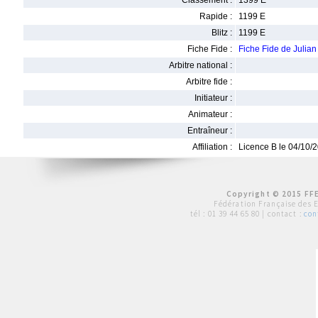
Classement :
1399 E
Rapide :
1199 E
Blitz :
1199 E
Fiche Fide :
Fiche Fide de Juli
Arbitre national :
Arbitre fide :
Initiateur :
Animateur :
Entraîneur :
Affiliation :
Licence B le 04/10/
Copyright © 2015 FFE
Fédération Française des 
tél :
01 39 44 65 80
| contact :
con