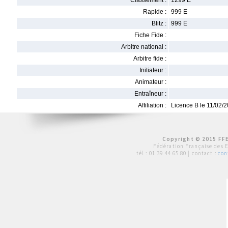
Classement :
1299 E
Rapide :
999 E
Blitz :
999 E
Fiche Fide :
Arbitre national :
Arbitre fide :
Initiateur :
Animateur :
Entraîneur :
Affiliation :
Licence B le 11/02/
Copyright © 2015 FFE
Fédération Française des 
tél :
01 39 44 65 80
| contact :
con