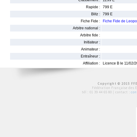
Classement :
1299 E
Rapide :
799 E
Blitz :
799 E
Fiche Fide :
Fiche Fide de Leo
Arbitre national :
Arbitre fide :
Initiateur :
Animateur :
Entraîneur :
Affiliation :
Licence B le 11/02/
Copyright © 2015 FFE
Fédération Française des 
tél :
01 39 44 65 80
| contact :
con