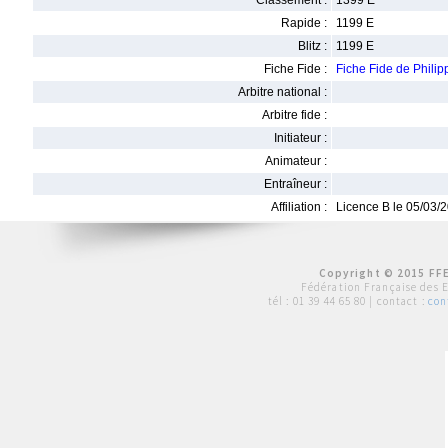
Classement :
1399 E
Rapide :
1199 E
Blitz :
1199 E
Fiche Fide :
Fiche Fide de Phili
Arbitre national :
Arbitre fide :
Initiateur :
Animateur :
Entraîneur :
Affiliation :
Licence B le 05/03/
Copyright © 2015 FFE
Fédération Française des 
tél :
01 39 44 65 80
| contact :
con