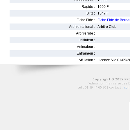
Classement :
1560 F
Rapide :
1600 F
Blitz :
1547 F
Fiche Fide :
Fiche Fide de Bern
Arbitre national :
Arbitre Club
Arbitre fide :
Initiateur :
Animateur :
Entraîneur :
Affiliation :
Licence A le 01/09/
Copyright © 2015 FFE
Fédération Française des 
tél :
01 39 44 65 80
| contact :
con