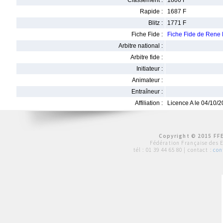
Classement :
1806 F
Rapide :
1687 F
Blitz :
1771 F
Fiche Fide :
Fiche Fide de Ren
Arbitre national :
Arbitre fide :
Initiateur :
Animateur :
Entraîneur :
Affiliation :
Licence A le 04/10/
Copyright © 2015 FFE
Fédération Française des 
tél :
01 39 44 65 80
| contact :
con