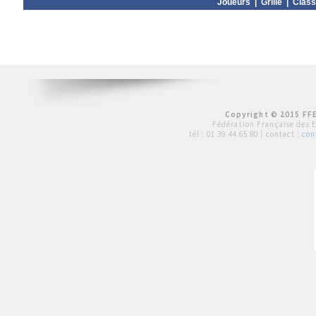
Joueurs
|
Grille
|
Clas
Copyright © 2015 FFE
Fédération Française des 
tél :
01 39 44 65 80
| contact :
con