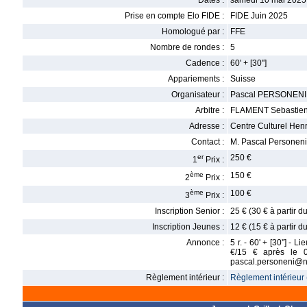
Dates :
samedi 10 mai 2025
Prise en compte Elo FIDE :
FIDE Juin 2025
Homologué par :
FFE
Nombre de rondes :
5
Cadence :
60' + [30'']
Appariements :
Suisse
Organisateur :
Pascal PERSONENI
Arbitre :
FLAMENT Sebastie
Adresse :
Centre Culturel Hen
Contact :
M. Pascal Personeni,
er
250 €
1
Prix :
ème
150 €
2
Prix :
ème
100 €
3
Prix :
Inscription Senior :
25 € (30 € à partir 
Inscription Jeunes :
12 € (15 € à partir 
Annonce :
5 r. - 60' + [30''] -
€/15 € après le 0
pascal.personeni@ne
Règlement intérieur :
Règlement intérieur 