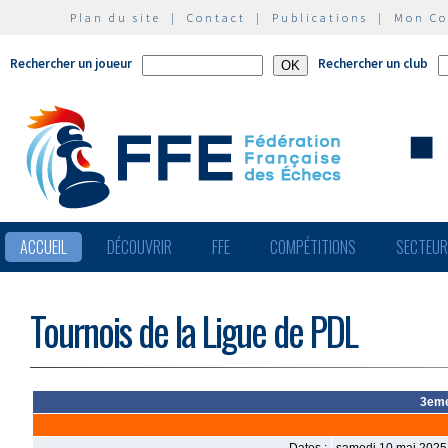
Plan du site
|
Contact
|
Publications
|
Mon C
Rechercher un joueur
Rechercher un club
ACCUEIL
DÉCOUVRIR
FFE
COMPÉTITIONS
SECTEU
Tournois de la Ligue de PDL
3eme