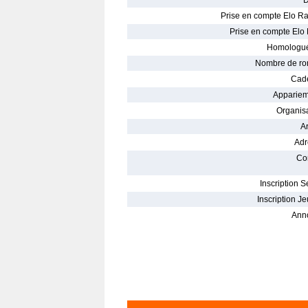
D
Prise en compte Elo Ra
Prise en compte Elo 
Homologué
Nombre de ro
Cade
Appariem
Organisa
Ar
Adr
Con
Inscription S
Inscription Je
Ann