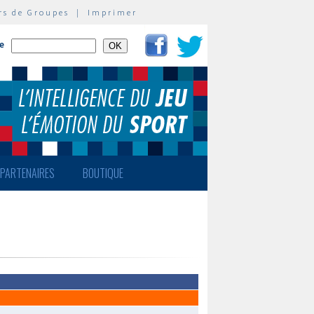
rs de Groupes
|
Imprimer
te
PARTENAIRES
BOUTIQUE