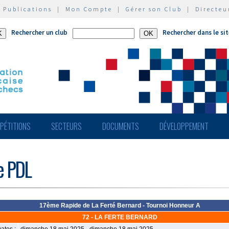
|
Publications
|
Mon Compte
|
Gérer son Club
|
Directeu
Rechercher un club
Rechercher dans le si
PÉTITIONS
SECTEURS
DOCUMENTS
DÉVELOPPEMENT
de PDL
17ème Rapide de La Ferté Bernard - Tournoi Honneur A
72 - LA FERTE BERNARD