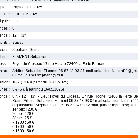
ates :
dimanche 18 mai 2025 - dimanche 18 mai 2025
pide :
Rapide Juin 2025
FIDE :
FIDE Juin 2025
 par :
FFE
ndes :
8
nce :
12' + [3'']
ents :
Suisse
teur :
Stéphane Guinet
bitre :
FLAMENT Sebastien
esse :
Foyer du Closeau 17 rue Hoche 72400 la Ferte Bernard
tact :
Arbitre: Sébastien Flament 06 87 48 93 87 mail sebastien.flament11@gma
82 mail guinet.stephane@sfr.fr
enior :
10 € (12 € à partir du 16/05/2025)
unes :
5 € (6 € à partir du 16/05/2025)
once :
8 r. - 12' + [3''] - Lieu: Foyer du Closeau 17 rue Hoche 72400 la Ferte Be
Rens.: Arbitre: Sébastien Flament 06 87 48 93 87 mail sebastien.flament
organisateur: Stéphane Guinet 06 21 14 08 82 mail guinet.stephane@sfr.fr
1er prix : 200 €
2ème : 120 €
3ème : 75 €
< 1900 : 50 €
< 1700 : 50 €
< 1500 : 50 €