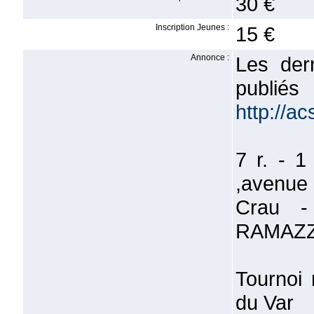
30 €
Inscription Jeunes :
15 €
Annonce :
Les dern
publiés
http://a
7 r. - 1
,avenue 
Crau -
RAMAZZO
Tournoi 
du Var