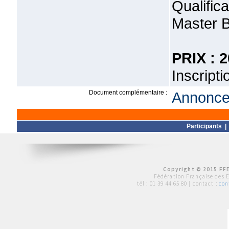
Qualific
Master B
PRIX : 2
Inscripti
Document complémentaire :
Annonce 
Participants
Copyright © 2015 FFE
Fédération Française des 
tél :
01 39 44 65 80
| contact :
con