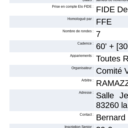
Dates :
samedi 08 novembre
Prise en compte Elo FIDE :
FIDE De
Homologué par :
FFE
Nombre de rondes :
7
Cadence :
60' + [30'
Appariements :
Toutes 
Organisateur :
Comité 
Arbitre :
RAMAZZ
Adresse :
Salle J
83260 la
Contact :
Bernard
Inscription Senior :