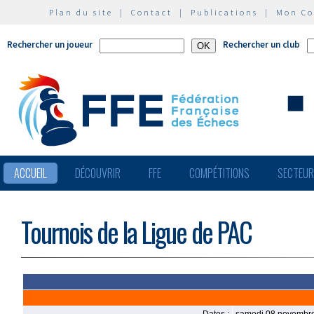
Plan du site
|
Contact
|
Publications
|
Mon C
Rechercher un joueur
Rechercher un club
ACCUEIL
DÉCOUVRIR
FFE
COMPÉTITIONS
SECTEU
Tournois de la Ligue de PAC