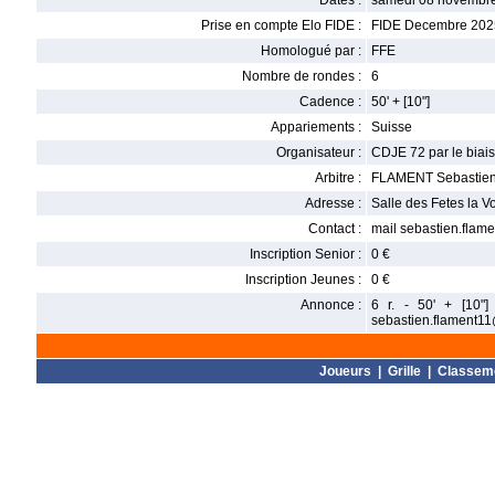
Dates :
samedi 08 novembre
Prise en compte Elo FIDE :
FIDE Decembre 202
Homologué par :
FFE
Nombre de rondes :
6
Cadence :
50' + [10"]
Appariements :
Suisse
Organisateur :
CDJE 72 par le biai
Arbitre :
FLAMENT Sebastie
Adresse :
Salle des Fetes la V
Contact :
mail sebastien.flam
Inscription Senior :
0 €
Inscription Jeunes :
0 €
Annonce :
6 r. - 50' + [10"
sebastien.flament11
Joueurs
|
Grille
|
Classem