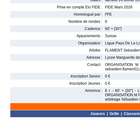
Dates :
samedi 14 février 20
Prise en compte Elo FIDE :
FIDE Mars 2026
Homologué par :
FFE
Nombre de rondes :
6
Cadence :
60' + [30'']
Appariements :
Suisse
Organisateur :
Ligue Pays De La Loi
Arbitre :
FLAMENT Sebastie
Adresse :
Lycee Marguerite d
Contact :
ORGANISATION M Pa
sebastien.flament1
Inscription Senior :
0 €
Inscription Jeunes :
0 €
Annonce :
6 r. - 60' + [30'']
ORGANISATION M Pas
arbitrage Sébastien
Joueurs
|
Grille
|
Classem