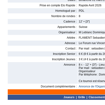
Dates :
dimanche 01 mars 2
Prise en compte Elo Rapide :
Rapide Avril 2026
Homologué par :
PDL
Nombre de rondes :
8
Cadence :
12' + [3'']
Appariements :
Suisse
Organisateur :
M Leblanc Dominiq
Arbitre :
FLAMENT Sebastie
Adresse :
Le Forum rue Vincen
Contact :
Par mail : sebastie
Inscription Senior :
6 € (8 € à partir du 
Inscription Jeunes :
3 € (4 € à partir du 
Annonce :
8 r. - 12' + [3''] - 
Par mail : sebastie
Organisateur
Par téléphone : Do
Ce tournoi est rése
Document complémentaire :
Annonce de l'Organis
Joueurs
|
Grille
|
Classement