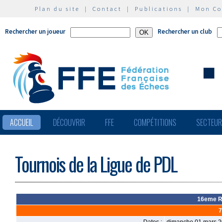
Plan du site
|
Contact
|
Publications
|
Mon C
Rechercher un joueur
Rechercher un club
ACCUEIL
DÉCOUVRIR
FFE
COMPÉTITIONS
SECTEU
Tournois de la Ligue de PDL
16eme Ra
7