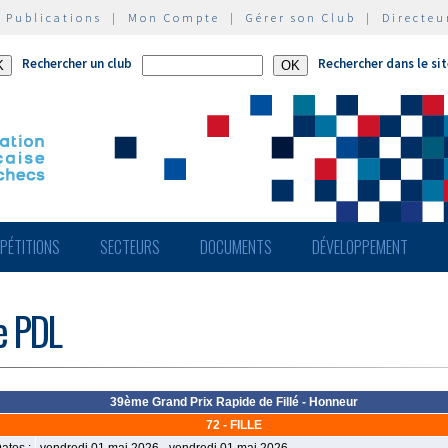
|
Publications
|
Mon Compte
|
Gérer son Club
|
Directeu
Rechercher un club
Rechercher dans le si
PÉTITIONS
SECTEURS
DOCUMENTS
DÉVELOPPEMENT
de PDL
39ème Grand Prix Rapide de Fillé - Honneur
72 - FILLE