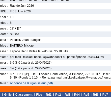
ates :
vendredi 01 mai 2026 - vendredi 01 mai 2026
pide :
Rapide Juin 2026
FIDE :
FIDE Juin 2026
 par :
FFE
ndes :
8
nce :
12' + [3"]
ents :
Suisse
teur :
PERRIN Jean-François
bitre :
BATTEUX Mickael
esse :
Espace Henri Vallee la Pelouse 72210 Fille
tact :
par mail : mickael.batteux@wanadoo.fr ou par téléphone 0648743969
enior :
6 € (8 € à partir du 29/04/2026)
unes :
3 € (4 € à partir du 29/04/2026)
once :
8 r. - 12' + [3"] - Lieu: Espace Henri Vallée, la Pelouse, 72210 Fillé - Insc
9h30 - Ronde 1 à 10h - Rens.: par mail : mickael.batteux@wanadoo.fr ou
aire :
Annonce de l'Organisateur (pdf)
s
|
Grille
|
Classement
|
Fide
|
Rd1
|
Rd2
|
Rd3
|
Rd4
|
Rd5
|
Rd6
|
Rd7