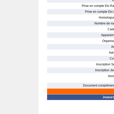
D
Prise en compte Elo Ra
Prise en compte Elo 
Homologué
Nombre de ro
Cade
Appariem
Organisa
Ar
Adr
Con
Inscription S
Inscription Je
Ann
Document complément
Joueur