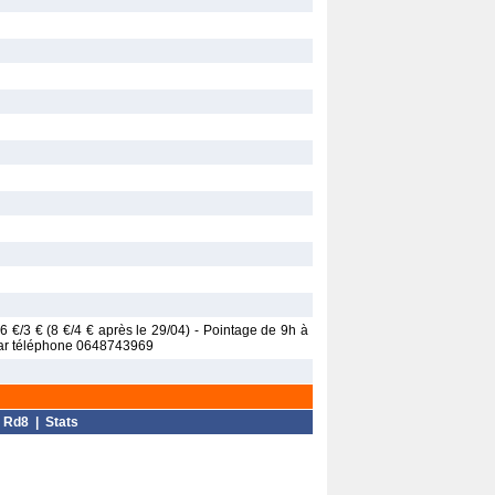
.: 6 €/3 € (8 €/4 € après le 29/04) - Pointage de 9h à
 par téléphone 0648743969
|
Rd8
|
Stats