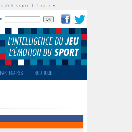
rs de Groupes
|
Imprimer
te
PARTENAIRES
BOUTIQUE