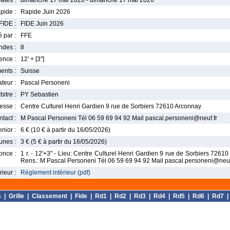
ates :
dimanche 17 mai 2026 - dimanche 17 mai 2026
pide :
Rapide Juin 2026
FIDE :
FIDE Juin 2026
 par :
FFE
ndes :
8
nce :
12' + [3'']
ents :
Suisse
teur :
Pascal Personeni
bitre :
PY Sebastien
esse :
Centre Culturel Henri Gardien 9 rue de Sorbiers 72610 Arconnay
tact :
M Pascal Personeni Tél 06 59 69 94 92 Mail pascal.personeni@neuf.fr
enior :
6 € (10 € à partir du 16/05/2026)
unes :
3 € (5 € à partir du 16/05/2026)
once :
1 r. - 12'+3'' - Lieu: Centre Culturel Henri Gardien 9 rue de Sorbiers 72610 
Rens.: M Pascal Personeni Tél 06 59 69 94 92 Mail pascal.personeni@neuf
ieur :
Règlement intérieur (pdf)
s
|
Grille
|
Classement
|
Fide
|
Rd1
|
Rd2
|
Rd3
|
Rd4
|
Rd5
|
Rd6
|
Rd7