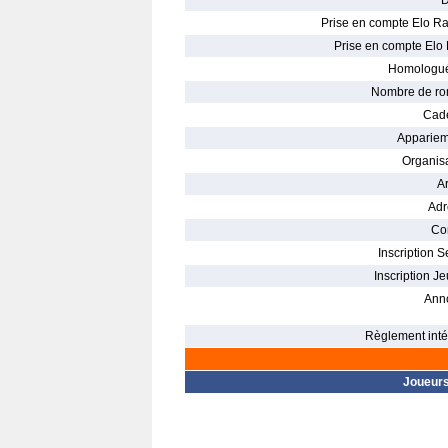
D
Prise en compte Elo Ra
Prise en compte Elo 
Homologué
Nombre de ro
Cade
Appariem
Organisa
Ar
Adr
Con
Inscription S
Inscription Je
Ann
Règlement intér
Joueur