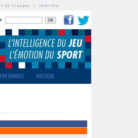
rs de Groupes
|
Imprimer
te
PARTENAIRES
BOUTIQUE