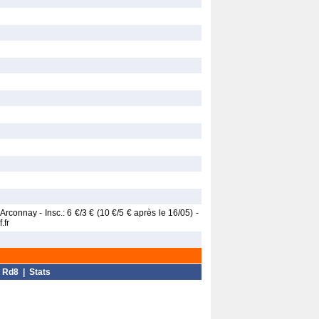
Arconnay - Insc.: 6 €/3 € (10 €/5 € après le 16/05) -
.fr
|
Rd8
|
Stats