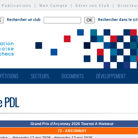
|
Publications
|
Mon Compte
|
Gérer son Club
|
Directeu
Rechercher un club
Rechercher dans le si
PÉTITIONS
SECTEURS
DOCUMENTS
DÉVELOPPEMENT
de PDL
Grand Prix d’Arçonnay 2026 Tournoi A Honneur
72 - ARCONNAY