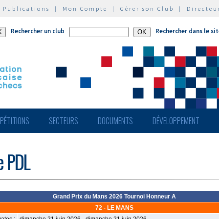
|
Publications
|
Mon Compte
|
Gérer son Club
|
Directeu
Rechercher un club
Rechercher dans le si
PÉTITIONS
SECTEURS
DOCUMENTS
DÉVELOPPEMENT
de PDL
Grand Prix du Mans 2026 Tournoi Honneur A
72 - LE MANS