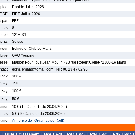
ates :
dimanche 21 juin 2026 - dimanche 21 juin 2026
pide :
Rapide Juillet 2026
FIDE :
FIDE Juillet 2026
 par :
FFE
ndes :
8
nce :
12' + [3'']
ents :
Suisse
teur :
Echiquier Club Le Mans
bitre :
GAO Youping
esse :
Maison Pour Tous Jean Moulin - 23 rue Robert Collet-72100-Le Mans
tact :
eclm.lemans@gmail.com, Tél : 06 23 47 02 96
 prix :
300 €
r
150 €
Prix :
e
100 €
Prix :
e
50 €
Prix :
enior :
10 € (15 € à partir du 20/06/2026)
unes :
5 € (10 € à partir du 20/06/2026)
aire :
Annonce de l'Organisateur (pdf)
s
|
Grille
|
Classement
|
Fide
|
Rd1
|
Rd2
|
Rd3
|
Rd4
|
Rd5
|
Rd6
|
Rd7