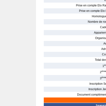
D
Prise en compte Elo Ra
Prise en compte Elo 
Homologué
Nombre de ro
Cade
Appariem
Organisa
Ar
Adr
Con
Total des
e
1
èm
2
èm
3
Inscription S
Inscription Je
Document complément
Joueur