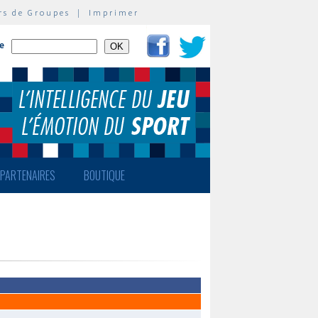
rs de Groupes
|
Imprimer
te
PARTENAIRES
BOUTIQUE