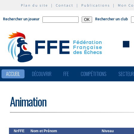
Plan du site
|
Contact
|
Publications
|
Mon C
Rechercher un joueur
Rechercher un club
ACCUEIL
DÉCOUVRIR
FFE
COMPÉTITIONS
SECTEU
Animation
NrFFE
Nom et Prénom
Niveau