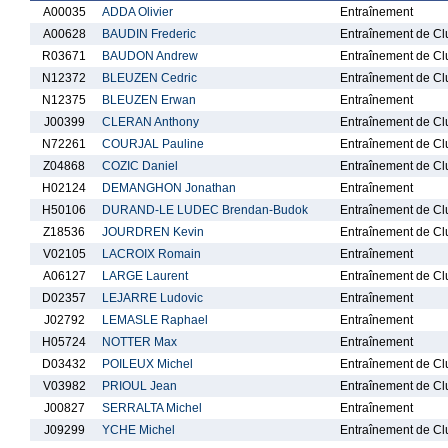
A00035
ADDA Olivier
Entraînement
A00628
BAUDIN Frederic
Entraînement de Cl
R03671
BAUDON Andrew
Entraînement de Cl
N12372
BLEUZEN Cedric
Entraînement de Cl
N12375
BLEUZEN Erwan
Entraînement
J00399
CLERAN Anthony
Entraînement de Cl
N72261
COURJAL Pauline
Entraînement de Cl
Z04868
COZIC Daniel
Entraînement de Cl
H02124
DEMANGHON Jonathan
Entraînement
H50106
DURAND-LE LUDEC Brendan-Budok
Entraînement de Cl
Z18536
JOURDREN Kevin
Entraînement de Cl
V02105
LACROIX Romain
Entraînement
A06127
LARGE Laurent
Entraînement de Cl
D02357
LEJARRE Ludovic
Entraînement
J02792
LEMASLE Raphael
Entraînement
H05724
NOTTER Max
Entraînement
D03432
POILEUX Michel
Entraînement de Cl
V03982
PRIOUL Jean
Entraînement de Cl
J00827
SERRALTA Michel
Entraînement
J09299
YCHE Michel
Entraînement de Cl