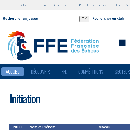
Plan du site
|
Contact
|
Publications
|
Mon C
Rechercher un joueur
Rechercher un club
ACCUEIL
DÉCOUVRIR
FFE
COMPÉTITIONS
SECTEU
Initiation
NrFFE
Nom et Prénom
Niveau