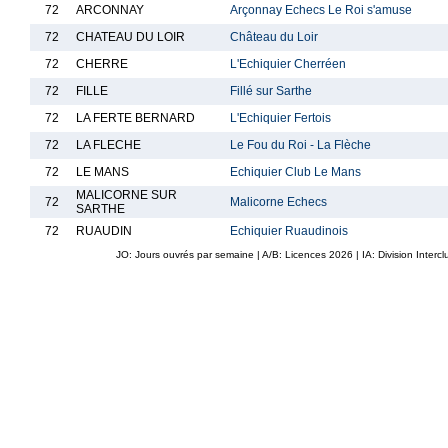
72
ARCONNAY
Arçonnay Echecs Le Roi s'amuse
72
CHATEAU DU LOIR
Château du Loir
72
CHERRE
L'Echiquier Cherréen
72
FILLE
Fillé sur Sarthe
72
LA FERTE BERNARD
L'Echiquier Fertois
72
LA FLECHE
Le Fou du Roi - La Flèche
72
LE MANS
Echiquier Club Le Mans
MALICORNE SUR
72
Malicorne Echecs
SARTHE
72
RUAUDIN
Echiquier Ruaudinois
JO: Jours ouvrés par semaine | A/B: Licences
2026
| IA: Division Interc