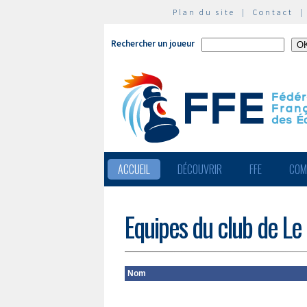
Plan du site
|
Contact
Rechercher un joueur
ACCUEIL
DÉCOUVRIR
FFE
COM
Equipes du club de Le
Nom