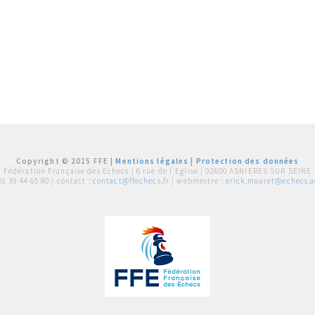
Copyright © 2015 FFE |
Mentions légales
|
Protection des données
Fédération Française des Echecs |
6 rue de l'Eglise | 92600 ASNIERES SUR SEINE
01 39 44 65 80
| contact :
contact@ffechecs.fr
| webmestre :
erick.mouret@echecs.as