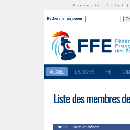
Plan du site
|
Contact
Rechercher un joueur
ACCUEIL
DÉCOUVRIR
FFE
COM
Liste des membres de
NrFFE
Nom et Prénom