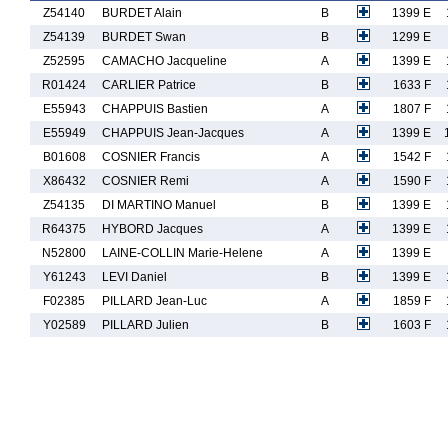
Z54140
BURDET Alain
B
1399 E
Z54139
BURDET Swan
B
1299 E
Z52595
CAMACHO Jacqueline
A
1399 E
R01424
CARLIER Patrice
B
1633 F
E55943
CHAPPUIS Bastien
A
1807 F
E55949
CHAPPUIS Jean-Jacques
A
1399 E
B01608
COSNIER Francis
A
1542 F
X86432
COSNIER Remi
A
1590 F
Z54135
DI MARTINO Manuel
B
1399 E
R64375
HYBORD Jacques
A
1399 E
N52800
LAINE-COLLIN Marie-Helene
A
1399 E
Y61243
LEVI Daniel
B
1399 E
F02385
PILLARD Jean-Luc
A
1859 F
Y02589
PILLARD Julien
B
1603 F