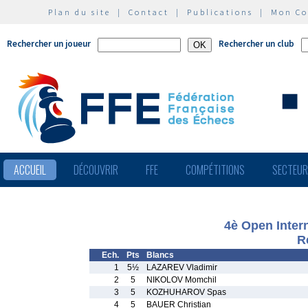
Plan du site
|
Contact
|
Publications
|
Mon C
Rechercher un joueur
Rechercher un club
ACCUEIL
DÉCOUVRIR
FFE
COMPÉTITIONS
SECTEU
4è Open Inter
R
Ech.
Pts
Blancs
1
5½
LAZAREV Vladimir
2
5
NIKOLOV Momchil
3
5
KOZHUHAROV Spas
4
5
BAUER Christian