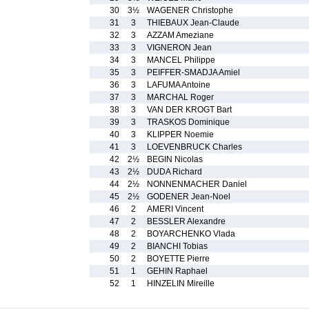
30
3½
WAGENER Christophe
31
3
THIEBAUX Jean-Claude
32
3
AZZAM Ameziane
33
3
VIGNERON Jean
34
3
MANCEL Philippe
35
3
PEIFFER-SMADJA Amiel
36
3
LAFUMA Antoine
37
3
MARCHAL Roger
38
3
VAN DER KROGT Bart
39
3
TRASKOS Dominique
40
3
KLIPPER Noemie
41
3
LOEVENBRUCK Charles
42
2½
BEGIN Nicolas
43
2½
DUDA Richard
44
2½
NONNENMACHER Daniel
45
2½
GODENER Jean-Noel
46
2
AMERI Vincent
47
2
BESSLER Alexandre
48
2
BOYARCHENKO Vlada
49
2
BIANCHI Tobias
50
2
BOYETTE Pierre
51
1
GEHIN Raphael
52
1
HINZELIN Mireille