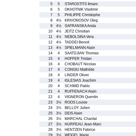
5
5
STAROSTITS Ilmars
6
5
OKHOTNIK Vladimir
7
5
PHILIPPE Christophe
8
4½
KRIVONOSOV Oleg
9
4½
SAFRANSKA Anda
10
4½
JEITZ Christian
11
4½
NEBOLSINA Vera
12
4½
TADDEI Benoit
13
4½
SPIELMANN Alain
14
4
SAATDJIAN Thomas
15
4
HOFFER Tristan
16
4
CHOBAUT Nicolas
17
4
CONGIU Mathilde
18
4
LINDER Oliver
19
4
IGLESIAS Joachim
20
4
SCHMID Pablo
21
4
RUFFENACH Alain
22
4
VIGNERON Quentin
23
3½
ROOS Louise
24
3½
BELLOY Julien
25
3½
DEIS Alain
26
3½
MARCHAL Chantal
27
3½
HURPEAU Jean-Marc
28
3½
HENTZEN Fabrice
29
3½
WEIGEL Marie