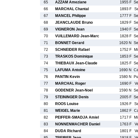
65
AZZAM Ameziane
1955 F
S
66
MARCHAL Chantal
1893 F
S
67
MANCEL Philippe
1777 F
S
68
JEANCLAUDE Bruno
1829 F
S
69
VIGNERON Jean
1940 F
S
70
VUILLEMARD Jean-Marc
1828 F
S
71
BONNET Gerard
1620 N
S
72
SCHNEIDER Rafael
1752 F
M
73
TRASKOS Dominique
1853 F
S
74
THIEBAUX Jean-Claude
1825 F
S
75
LAFUMA Antoine
1690 N
C
76
PANTIN Kevin
1580 N
P
77
MARCHAL Roger
1690 F
V
78
GODENER Jean-Noel
1590 N
S
79
STEININGER Denis
2005 F
S
80
ROOS Louise
1926 F
S
81
WEIGEL Marie
1862 F
C
82
PEIFFER-SMADJA Amiel
1717 F
M
83
NONNENMACHER Daniel
1763 F
V
84
DUDA Richard
1801 F
V
85
TREIBER Jean
1918 F
V