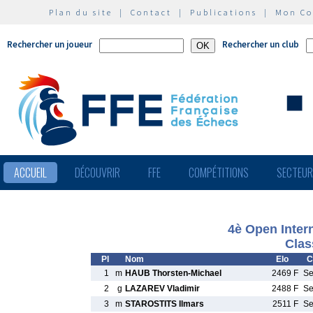
Plan du site
|
Contact
|
Publications
|
Mon C
Rechercher un joueur
Rechercher un club
ACCUEIL
DÉCOUVRIR
FFE
COMPÉTITIONS
SECTEU
4è Open Inter
Clas
Pl
Nom
Elo
C
1
m
HAUB Thorsten-Michael
2469 F
S
2
g
LAZAREV Vladimir
2488 F
S
3
m
STAROSTITS Ilmars
2511 F
S