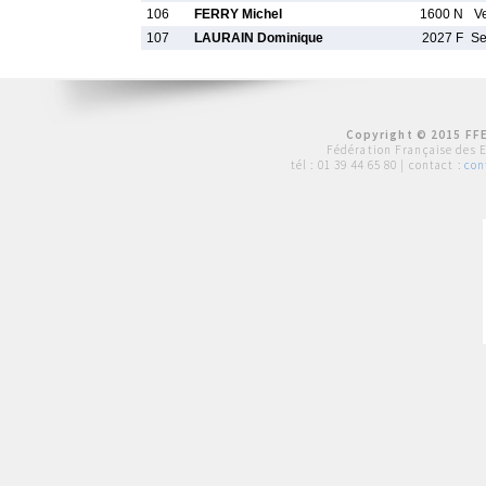
106
FERRY Michel
1600 N
V
107
LAURAIN Dominique
2027 F
S
Copyright © 2015 FFE
Fédération Française des 
tél :
01 39 44 65 80
| contact :
con