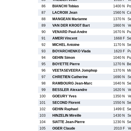
86
BIANCHI Tobias
1400 N
P
87
LACROIX Jean
1560 N
C
88
MANGEAN Marianne
1370 N
S
89
VAN DER KROGT Bart
1860 N
V
90
VENARD Paul-Andre
1670 N
P
91
AMERI Vincent
1668 F
S
92
MICHEL Antoine
1170 N
S
93
BOYARCHENKO Vlada
1620 F
P
94
GEHIN Simon
1040 N
P
95
BOYETTE Pierre
1270 N
B
96
VEETASEVEERA Jomphop
1370 N
M
97
CHRETIEN Catherine
1690 N
S
98
RAMBOURG Jean-Marc
1640 N
S
99
BESSLER Alexandre
1620 N
V
100
GOEURY Yves
1350 N
V
101
SECOND Florent
1550 N
S
102
GEHIN Raphael
1499 E
S
103
HINZELIN Mireille
1430 N
S
104
SIATTE Jean-Pierre
1230 N
S
105
OGER Claude
2010 F
V