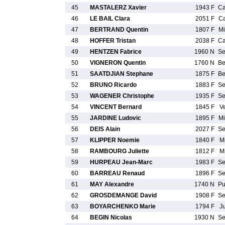
45
MASTALERZ Xavier
1943 F
C
46
LE BAIL Clara
2051 F
C
47
BERTRAND Quentin
1807 F
M
48
HOFFER Tristan
2038 F
C
49
HENTZEN Fabrice
1960 N
S
50
VIGNERON Quentin
1760 N
B
51
SAATDJIAN Stephane
1875 F
B
52
BRUNO Ricardo
1883 F
S
53
WAGENER Christophe
1935 F
S
54
VINCENT Bernard
1845 F
V
55
JARDINE Ludovic
1895 F
M
56
DEIS Alain
2027 F
S
57
KLIPPER Noemie
1840 F
M
58
RAMBOURG Juliette
1812 F
M
59
HURPEAU Jean-Marc
1983 F
S
60
BARREAU Renaud
1896 F
S
61
MAY Alexandre
1740 N
P
62
GROSDEMANGE David
1908 F
S
63
BOYARCHENKO Marie
1794 F
J
64
BEGIN Nicolas
1930 N
S