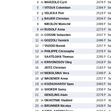
4
m
MARZOLO Cyril
2478 F
S
5
f
VITOUX Colomban
2394 F
S
6
g
VELICKA Petr
2519 F
S
7
g
BAUER Christian
2634 F
S
8
NIKOLOV Momchil
2489 F
S
9
mf
RUDOLF Anna
2273 F
S
10
m
COSSIN Sebastien
2437 F
S
11
m
GOZZOLI Yannick
2486 F
S
12
f
TADDEI Benoit
2257 F
S
13
m
PHILIPPE Christophe
2376 F
S
14
SAATDJIAN Thomas
2295 F
C
15
m
KRIVONOSOV Oleg
2418 F
S
16
JEITZ Christian
2183 F
S
17
mf
NEBOLSINA Vera
2349 F
J
18
gf
WAGENER Anna
2257 F
S
19
m
KOZHUHAROV Spas
2463 F
S
20
m
SHOKER Samy
2359 F
S
21
GENZLING Alain
2279 F
J
22
m
OKHOTNIK Vladimir
2433 F
V
23
m
BRUNNER Nicolas
2428 F
S