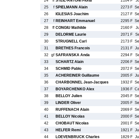
24
ff
STEIL-ANTONI Fiona
2104 F
J
25
f
SPIELMANN Alain
2273 F
S
26
IGLESIAS Joachim
2127 F
S
27
f
REINHART Emmanuel
2295 F
S
28
ff
CONGIU Mathilde
2160 F
J
29
DELORME Laurie
2071 F
S
30
STRUGNELL Carl
2173 F
S
31
BRETHES Francois
2131 F
J
32
gf
SAFRANSKA Anda
2294 F
S
33
SCHARTZ Alain
2206 F
S
34
SCHMID Pablo
2072 F
S
35
ACHEREINER Guillaume
2005 F
J
36
CHARBONNEL Jean-Jacques
1932 F
S
37
BOYARCHENKO Alex
1936 F
C
38
BELLOY Julien
2045 F
S
39
LINDER Oliver
2005 F
S
40
RUFFENACH Alain
2069 F
S
41
BELLOY Nicolas
2000 F
S
42
CHOBAUT Nicolas
2001 F
S
43
HELFER Remi
1921 F
J
44
LOEVENBRUCK Charles
1829 F
J