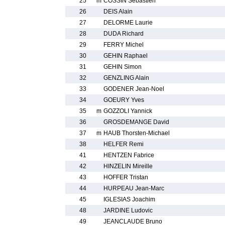
25
m
COSSIN Sebastien
26
DEIS Alain
27
DELORME Laurie
28
DUDA Richard
29
FERRY Michel
30
GEHIN Raphael
31
GEHIN Simon
32
GENZLING Alain
33
GODENER Jean-Noel
34
GOEURY Yves
35
m
GOZZOLI Yannick
36
GROSDEMANGE David
37
m
HAUB Thorsten-Michael
38
HELFER Remi
41
HENTZEN Fabrice
42
HINZELIN Mireille
43
HOFFER Tristan
44
HURPEAU Jean-Marc
45
IGLESIAS Joachim
48
JARDINE Ludovic
49
JEANCLAUDE Bruno