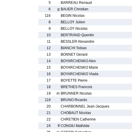
5
BARREAU Renaud
6
g
BAUER Christian
116
BEGIN Nicolas
8
BELLOY Julien
9
BELLOY Nicolas
10
BERTRAND Quentin
11
BESSLER Alexandre
12
BIANCHI Tobias
13
BONNET Gerard
14
BOYARCHENKO Alex
15
BOYARCHENKO Marie
16
BOYARCHENKO Vlada
17
BOYETTE Pierre
18
BRETHES Francois
19
m
BRUNNER Nicolas
118
BRUNO Ricardo
20
CHARBONNEL Jean-Jacques
21
CHOBAUT Nicolas
22
CHRETIEN Catherine
24
ff
CONGIU Mathilde