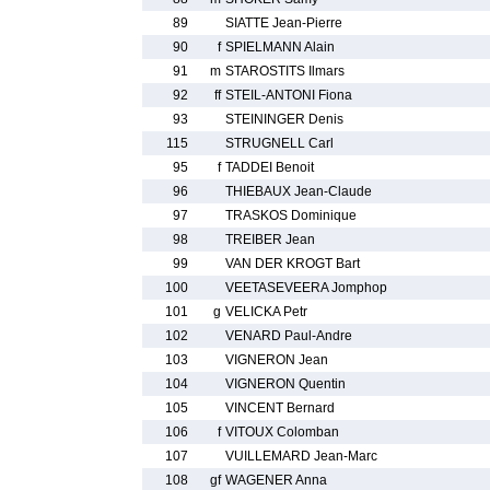
89
SIATTE Jean-Pierre
90
f
SPIELMANN Alain
91
m
STAROSTITS Ilmars
92
ff
STEIL-ANTONI Fiona
93
STEININGER Denis
115
STRUGNELL Carl
95
f
TADDEI Benoit
96
THIEBAUX Jean-Claude
97
TRASKOS Dominique
98
TREIBER Jean
99
VAN DER KROGT Bart
100
VEETASEVEERA Jomphop
101
g
VELICKA Petr
102
VENARD Paul-Andre
103
VIGNERON Jean
104
VIGNERON Quentin
105
VINCENT Bernard
106
f
VITOUX Colomban
107
VUILLEMARD Jean-Marc
108
gf
WAGENER Anna