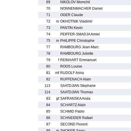
69
NIKOLOV Momchil
70
NONNENMACHER Daniel
71
OGER Claude
72
m
OKHOTNIK Vladimir
73
PANTIN Kevin
74
PEIFFER-SMADJA Amiel
75
m
PHILIPPE Christophe
77
RAMBOURG Jean-Marc
78
RAMBOURG Juliette
79
f
REINHART Emmanuel
80
ROOS Louise
81
mf
RUDOLF Anna
82
RUFFENACH Alain
113
SAATDJIAN Stephane
114
SAATDJIAN Thomas
83
gf
SAFRANSKA Anda
84
SCHARTZ Alain
85
SCHMID Pablo
86
SCHNEIDER Rafael
87
SECOND Florent
88
m
SHOKER Samy