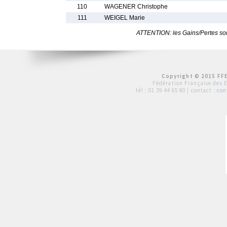
110
WAGENER Christophe
111
WEIGEL Marie
ATTENTION: les Gains/Pertes sont
Copyright © 2015 FFE
Fédération Française des 
tél :
01 39 44 65 80
| contact :
con