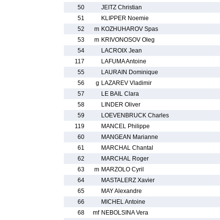
50
JEITZ Christian
51
KLIPPER Noemie
52
m
KOZHUHAROV Spas
53
m
KRIVONOSOV Oleg
54
LACROIX Jean
117
LAFUMA Antoine
55
LAURAIN Dominique
56
g
LAZAREV Vladimir
57
LE BAIL Clara
58
LINDER Oliver
59
LOEVENBRUCK Charles
119
MANCEL Philippe
60
MANGEAN Marianne
61
MARCHAL Chantal
62
MARCHAL Roger
63
m
MARZOLO Cyril
64
MASTALERZ Xavier
65
MAY Alexandre
66
MICHEL Antoine
68
mf
NEBOLSINA Vera