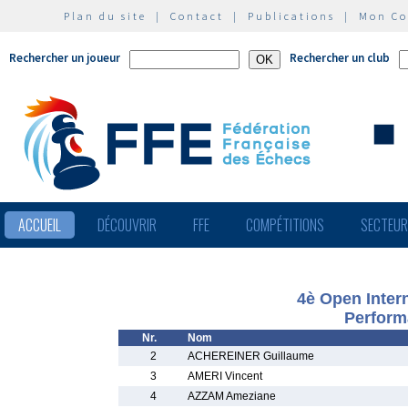
Plan du site
|
Contact
|
Publications
|
Mon C
Rechercher un joueur
Rechercher un club
ACCUEIL
DÉCOUVRIR
FFE
COMPÉTITIONS
SECTEU
4è Open Inter
Perform
Nr.
Nom
2
ACHEREINER Guillaume
3
AMERI Vincent
4
AZZAM Ameziane