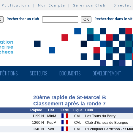
|
Publications
|
Mon Compte
|
Gérer son Club
|
Directeu
Rechercher un club
Rechercher dans le si
PÉTITIONS
SECTEURS
DOCUMENTS
DÉVELOPPEMENT
20ème rapide de St-Marcel B
Classement après la ronde 7
Rapide
Cat.
Fede
Ligue
Club
1199 N
MinM
CVL
Les Tours du Berry
1260 N
PupM
CVL
Club d'Echecs de Bourges
1340 N
VetF
CVL
L'Echiquier Berrichon - St Ma