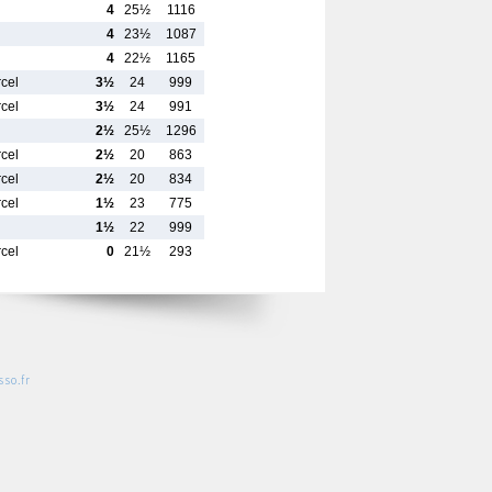
4
25½
1116
4
23½
1087
4
22½
1165
rcel
3½
24
999
rcel
3½
24
991
2½
25½
1296
rcel
2½
20
863
rcel
2½
20
834
rcel
1½
23
775
1½
22
999
rcel
0
21½
293
so.fr