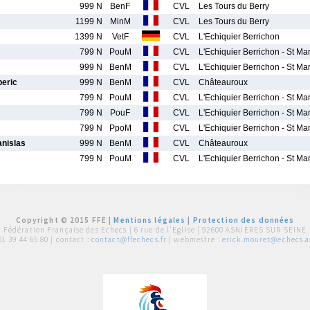
999 N
BenF
CVL
Les Tours du Berry
1199 N
MinM
CVL
Les Tours du Berry
1399 N
VetF
CVL
L'Echiquier Berrichon
799 N
PouM
CVL
L'Echiquier Berrichon - St Ma
999 N
BenM
CVL
L'Echiquier Berrichon - St Ma
eric
999 N
BenM
CVL
Châteauroux
799 N
PouM
CVL
L'Echiquier Berrichon - St Ma
799 N
PouF
CVL
L'Echiquier Berrichon - St Ma
799 N
PpoM
CVL
L'Echiquier Berrichon - St Ma
nislas
999 N
BenM
CVL
Châteauroux
799 N
PouM
CVL
L'Echiquier Berrichon - St Ma
Copyright © 2015 FFE |
Mentions légales
|
Protection des données
Fédération Française des Echecs |
6 rue de l'Eglise | 92600 ASNIERES SUR SEINE
01 39 44 65 80
| contact :
contact@ffechecs.fr
| webmestre :
erick.mouret@echecs.as