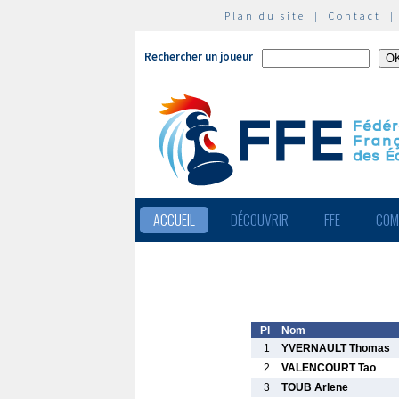
Plan du site
|
Contact
Rechercher un joueur
ACCUEIL
DÉCOUVRIR
FFE
COM
Pl
Nom
1
YVERNAULT Thomas
2
VALENCOURT Tao
3
TOUB Arlene