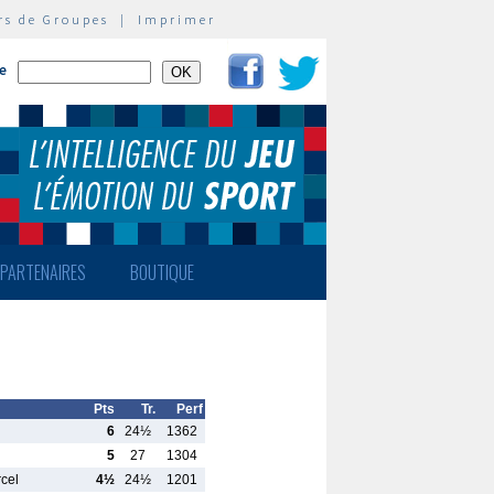
rs de Groupes
|
Imprimer
te
PARTENAIRES
BOUTIQUE
Pts
Tr.
Perf
6
24½
1362
5
27
1304
rcel
4½
24½
1201