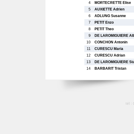
4
MORTECRETTE Elise
5
AUXIETTE Adrien
6
ADLUNG Susanne
7
PETIT Enzo
8
PETIT Theo
9
DE LAROMIGUIERE Alb
10
CONCHON Antonin
11
CURESCU Maria
12
CURESCU Adrian
13
DE LAROMIGUIERE Sta
14
BARBARIT Tristan
tél :