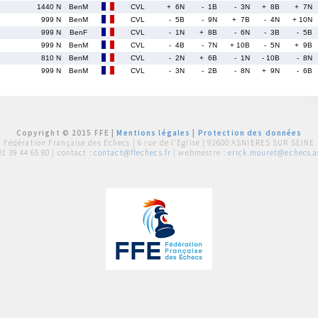
1440 N
BenM
CVL
+ 6N
- 1B
- 3N
+ 8B
+ 7N
999 N
BenM
CVL
- 5B
- 9N
+ 7B
- 4N
+ 10N
999 N
BenF
CVL
- 1N
+ 8B
- 6N
- 3B
- 5B
999 N
BenM
CVL
- 4B
- 7N
+ 10B
- 5N
+ 9B
810 N
BenM
CVL
- 2N
+ 6B
- 1N
- 10B
- 8N
999 N
BenM
CVL
- 3N
- 2B
- 8N
+ 9N
- 6B
Copyright © 2015 FFE |
Mentions légales
|
Protection des données
Fédération Française des Echecs |
6 rue de l'Eglise | 92600 ASNIERES SUR SEINE
01 39 44 65 80
| contact :
contact@ffechecs.fr
| webmestre :
erick.mouret@echecs.as