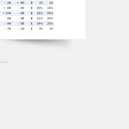
- 2B
+ 9N
4
25
24
+ 8B
- 2N
3
20½
19½
+ 10N
- 4B
2
26½
25½
- 6N
- 3B
2
21½
20½
- 4N
- 5B
1
26½
25½
- 7B
- 1N
1
25
24
so.fr