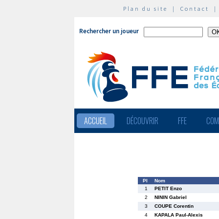
Plan du site
|
Contact
Rechercher un joueur
ACCUEIL
DÉCOUVRIR
FFE
COM
Pl
Nom
1
PETIT Enzo
2
NININ Gabriel
3
COUPE Corentin
4
KAPALA Paul-Alexis