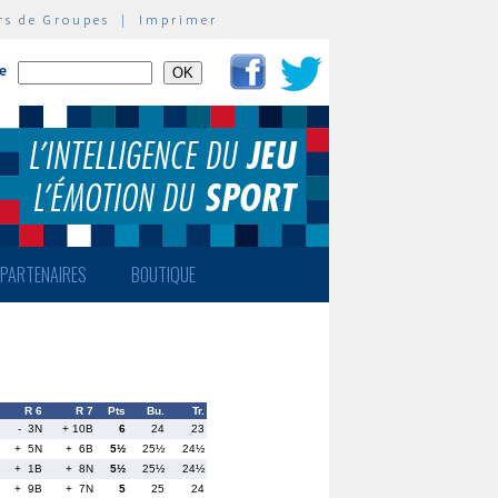
rs de Groupes
|
Imprimer
te
PARTENAIRES
BOUTIQUE
R 6
R 7
Pts
Bu.
Tr.
- 3N
+ 10B
6
24
23
+ 5N
+ 6B
5½
25½
24½
+ 1B
+ 8N
5½
25½
24½
+ 9B
+ 7N
5
25
24