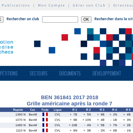
|
Publications
|
Mon Compte
|
Gérer son Club
|
Directeu
Rechercher un club
Rechercher dans le si
PÉTITIONS
SECTEURS
DOCUMENTS
DÉVELOPPEMENT
BEN 361841 2017 2018
Grille américaine après la ronde 7
Rapide
Cat.
Fede
Ligue
R 1
R 2
R 3
R 4
R 5
1360 N
BenM
CVL
+ 7B
+ 5N
+ 9B
+ 2N
+ 4B
1070 N
BenM
CVL
+ 9B
+ 10N
+ 4B
- 1B
= 3N
1460 N
BenM
CVL
+ 10B
- 4N
+ 5B
+ 7N
= 2B
1110 N
BenM
CVL
+ 8N
+ 3B
- 2N
+ 6B
- 1N