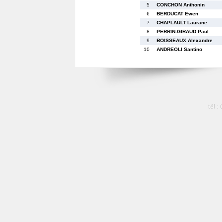
5
CONCHON Anthonin
6
BERDUCAT Ewen
7
CHAPLAULT Laurane
8
PERRIN-GIRAUD Paul
9
BOISSEAUX Alexandre
10
ANDREOLI Santino
tél :