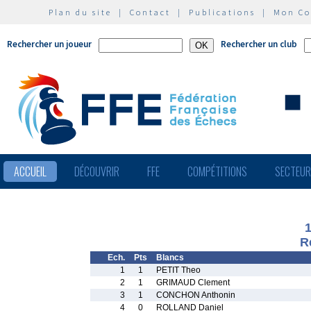
Plan du site
|
Contact
|
Publications
|
Mon C
Rechercher un joueur
Rechercher un club
ACCUEIL
DÉCOUVRIR
FFE
COMPÉTITIONS
SECTEU
R
Ech.
Pts
Blancs
1
1
PETIT Theo
2
1
GRIMAUD Clement
3
1
CONCHON Anthonin
4
0
ROLLAND Daniel