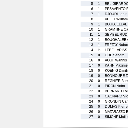
5
1
BEL-GIRARDO
6
1
PESAVENTO B
7
1
DJOUDI Labir
8
1
VELLY William
9
1
BOUDJELLAL 
10
1
GRAMTINE Ca
11
1
SEMBEL RUDE
12
1
BOUGHALEB 
13
1
FRETAY Natac
14
½
LEBEL-ARIAS 
15
0
ODE Sandro
16
0
AOUF Wannis
17
0
KAHN Maxime
18
0
KOENIG Dimitr
19
0
BONHOURE Ta
20
0
REGNIER Ber
21
0
PIRON Naim
22
0
BERNARD Lo
23
0
GAGNARD Vic
24
0
GRONDIN Cam
25
0
DUMAS Pierre
26
0
MATARAZZO El
27
0
SIMONE Matte