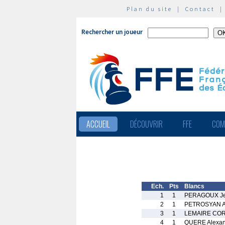
Plan du site
|
Contact
Rechercher un joueur
ACCUEIL
DÉCOUVRIR
FFE
COM
Ech.
Pts
Blancs
1
1
PERAGOUX J
2
1
PETROSYAN 
3
1
LEMAIRE COR
4
1
QUERE Alexan