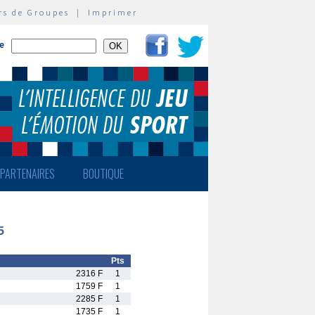
rs de Groupes
|
Imprimer
te
PARTENAIRES
BOUTIQUE
5
Pts
2316 F
1
1759 F
1
2285 F
1
1735 F
1