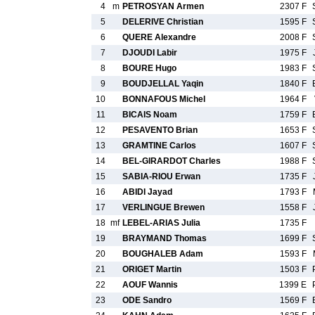
4
m
PETROSYAN Armen
2307 F
5
DELERIVE Christian
1595 F
6
QUERE Alexandre
2008 F
7
DJOUDI Labir
1975 F
8
BOURE Hugo
1983 F
9
BOUDJELLAL Yaqin
1840 F
10
BONNAFOUS Michel
1964 F
11
BICAIS Noam
1759 F
12
PESAVENTO Brian
1653 F
13
GRAMTINE Carlos
1607 F
14
BEL-GIRARDOT Charles
1988 F
15
SABIA-RIOU Erwan
1735 F
16
ABIDI Jayad
1793 F
17
VERLINGUE Brewen
1558 F
18
mf
LEBEL-ARIAS Julia
1735 F
19
BRAYMAND Thomas
1699 F
20
BOUGHALEB Adam
1593 F
21
ORIGET Martin
1503 F
22
AOUF Wannis
1399 E
23
ODE Sandro
1569 F