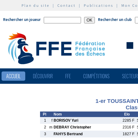
Plan du site
|
Contact
|
Publications
|
Mon C
Rechercher un joueur
Rechercher un club
ACCUEIL
DÉCOUVRIR
FFE
COMPÉTITIONS
SECTEU
1-er TOUSSAIN
Clas
Pl
Nom
Elo
1
f
BORISOV Yuri
2285 F
2
m
DEBRAY Christopher
2316 F
3
FAHYS Bertrand
1827 F