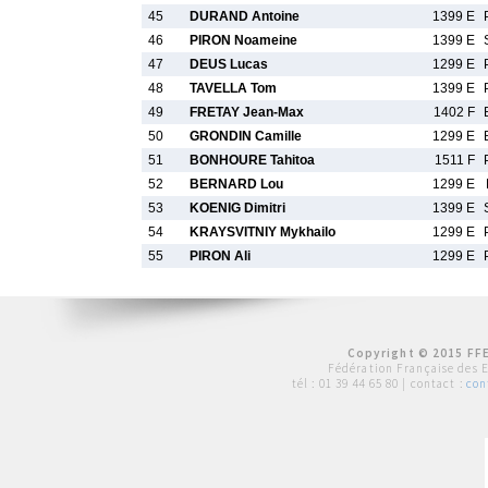
45
DURAND Antoine
1399 E
46
PIRON Noameine
1399 E
47
DEUS Lucas
1299 E
48
TAVELLA Tom
1399 E
49
FRETAY Jean-Max
1402 F
50
GRONDIN Camille
1299 E
51
BONHOURE Tahitoa
1511 F
52
BERNARD Lou
1299 E
53
KOENIG Dimitri
1399 E
54
KRAYSVITNIY Mykhailo
1299 E
55
PIRON Ali
1299 E
Copyright © 2015 FFE
Fédération Française des 
tél :
01 39 44 65 80
| contact :
con