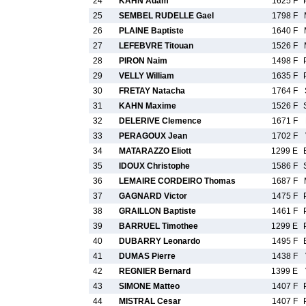
24
KAHN Adam
1625 F
25
SEMBEL RUDELLE Gael
1798 F
26
PLAINE Baptiste
1640 F
27
LEFEBVRE Titouan
1526 F
28
PIRON Naim
1498 F
29
VELLY William
1635 F
30
FRETAY Natacha
1764 F
31
KAHN Maxime
1526 F
32
DELERIVE Clemence
1671 F
33
PERAGOUX Jean
1702 F
34
MATARAZZO Eliott
1299 E
35
IDOUX Christophe
1586 F
36
LEMAIRE CORDEIRO Thomas
1687 F
37
GAGNARD Victor
1475 F
38
GRAILLON Baptiste
1461 F
39
BARRUEL Timothee
1299 E
40
DUBARRY Leonardo
1495 F
41
DUMAS Pierre
1438 F
42
REGNIER Bernard
1399 E
43
SIMONE Matteo
1407 F
44
MISTRAL Cesar
1407 F