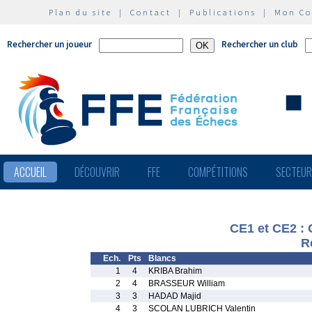
Plan du site
|
Contact
|
Publications
|
Mon C
Rechercher un joueur
Rechercher un club
ACCUEIL
DÉCOUVRIR
FFE
COMPÉTITIONS
SECTEU
CE1 et CE2 
R
Ech.
Pts
Blancs
1
4
KRIBA Brahim
2
4
BRASSEUR William
3
3
HADAD Majid
4
3
SCOLAN LUBRICH Valentin