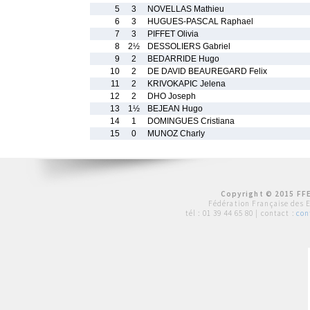
5
3
NOVELLAS Mathieu
6
3
HUGUES-PASCAL Raphael
7
3
PIFFET Olivia
8
2½
DESSOLIERS Gabriel
9
2
BEDARRIDE Hugo
10
2
DE DAVID BEAUREGARD Felix
11
2
KRIVOKAPIC Jelena
12
2
DHO Joseph
13
1½
BEJEAN Hugo
14
1
DOMINGUES Cristiana
15
0
MUNOZ Charly
Copyright © 2015 FFE
Fédération Française des 
tél :
01 39 44 65 80
| contact :
con