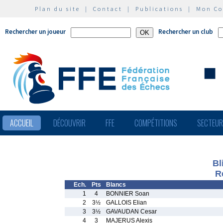
Plan du site
|
Contact
|
Publications
|
Mon C
Rechercher un joueur
Rechercher un club
ACCUEIL
DÉCOUVRIR
FFE
COMPÉTITIONS
SECTEU
Bl
R
Ech.
Pts
Blancs
1
4
BONNIER Soan
2
3½
GALLOIS Elian
3
3½
GAVAUDAN Cesar
4
3
MAJERUS Alexis