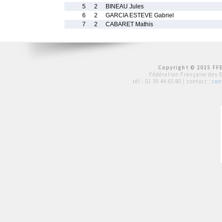
5
2
BINEAU Jules
6
2
GARCIA ESTEVE Gabriel
7
2
CABARET Mathis
Copyright © 2015 FFE
Fédération Française des 
tél :
01 39 44 65 80
| contact :
con