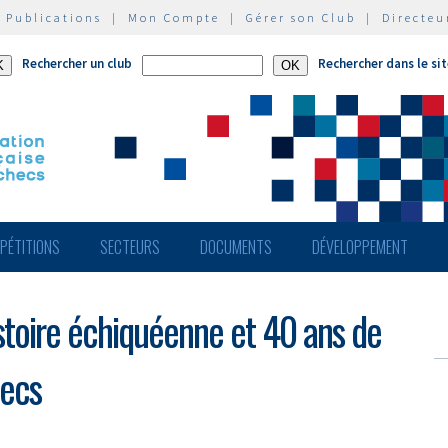
|
Publications
|
Mon Compte
|
Gérer son Club
|
Directeu
Rechercher un club
Rechercher dans le si
PÉTITIONS
SECTEURS
DOCUMENTS
DÉVELOPPEMENT
istoire échiquéenne et 40 ans de
hecs