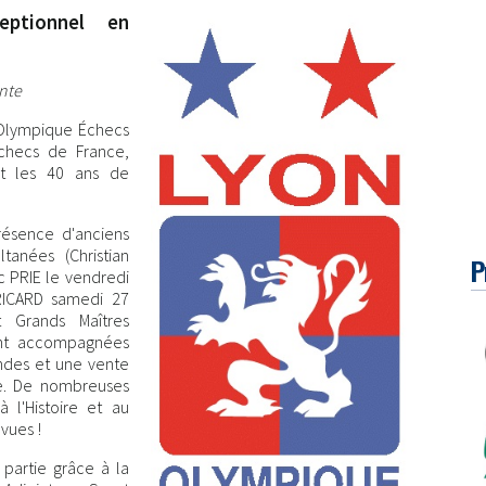
eptionnel en
onte
 Olympique Échecs
échecs de France,
et les 40 ans de
résence d'anciens
anées (Christian
P
c PRIE le vendredi
ICARD samedi 27
Grands Maîtres
ront accompagnées
ondes et une vente
e. De nombreuses
 l'Histoire et au
vues !
partie grâce à la