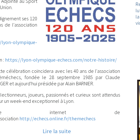
Adjointe au Sport
Re
'Union.
lu
l
 dignement ses 120
vi
s de l'association
//lyon-olympique-
n :
https://lyon-olympique-echecs.com/notre-histoire/
te célébration coïncidera avec les 40 ans de l'association
èméchecs, fondée le 28 septembre 1985 par Claude
GER et aujourd'hui présidée par Alain BARNIER.
lectionneurs, joueurs, passionnés et curieux sont attendus
r un week-end exceptionnel à Lyon.
Site internet de
ssociation
http://echecs.online.fr/themechecs
Lire la suite