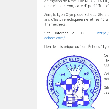
délégation de Mme Julie NUBLAT-FAURE, 
de la ville de Lyon, via le dispositif Trait d
Ainsi, le Lyon Olympique Echecs fêtera
ans d'histoire échiquéenne et les 40 an
Thèméchecs !
Site internet du LOE :
https:
echecs.com/
Lien de l'historique du jeu d'Échecs à Lyo
Cet
Th
GEI
Col
pou
l'a