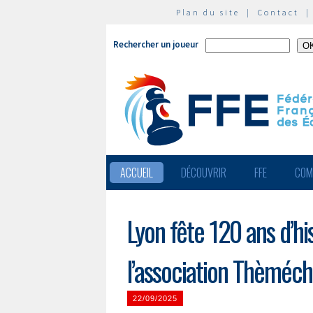
Plan du site
|
Contact
Rechercher un joueur
ACCUEIL
DÉCOUVRIR
FFE
COM
Lyon fête 120 ans d’h
l’association Thèméc
22/09/2025