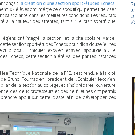
 annonçait
la création d'une section sport-études Échecs
,
Re
t, six élèves ont intégré ce dispositif qui permet de viser
lu
sa scolarité dans les meilleures conditions. Les résultats
l
é à la hauteur des attentes, tant sur le plan sportif que
vi
légiens ont intégré la section, et la cité scolaire Marcel
cette section sport-études Échecs pour dix à douze jeunes
club local, l'Échiquier lexovien, et avec l'appui de la Ville
des Échecs, cette section a été validée par les instances
lère Technique Nationale de la FFE, s'est rendue à la cité
de Bruno Tournabien, président de l'Échiquier lexovien.
e bilan de la section au collège, et ainsi préparer l'ouverture
ience des deux professeurs et des neuf jeunes ont permis
r prendre appui sur cette classe afin de développer ces