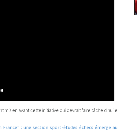
 mis en avant cette initiative qui devrait faire tâche d'huile
n France" : une section sport-études échecs émerge au