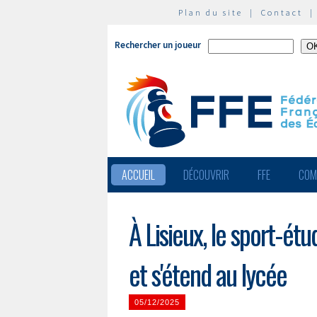
Plan du site
|
Contact
Rechercher un joueur
ACCUEIL
DÉCOUVRIR
FFE
COM
À Lisieux, le sport-é
et s'étend au lycée
05/12/2025