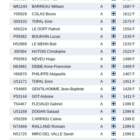
W61193
BARREAU William
A
1687 F
Y00929
COLAS Bruno
A
1612 F
S59103
TOPAL Emir
A
1573 F
A50224
LE GOFF Patrick
A
1554 F
P59362
BOURAIN Lucas
A
1535 F
H52869
LE MENN Bob
A
1533 F
J00364
HUTOIS Christophe
A
1523 F
P59363
NEVEU Hugo
A
1499 F
N63981
DEBIE Anne-Francoise
A
1469 F
V60870
PHILIPPE Abigaelle
A
1467 F
U51171
TOPAL Eren
A
1451 F
Y54965
GENTILHOMME Jean-Baptiste
A
1428 F
P53144
GOT Antoine
A
1411 F
T54467
FLEVAUD Gabriel
A
1399 E
U51169
DOGAN Galaad
A
1399 E
V50269
CARRIOU Celine
A
1399 E
N73469
RIALLAND Romain
A
1399 E
N51725
MIRO DEL VALLE Sarah
A
1399 E