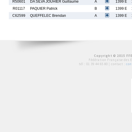
R50601
DA SILVA JOUHIER Guillaume
A
1399 E
R01117
PAQUIER Patrick
B
1399 E
C62599
QUEFFELEC Brendan
A
1399 E
Copyright © 2015 FFE
Fédération Française des 
tél :
01 39 44 65 80
| contact :
con