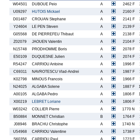
W04501
DUBOUE Peio
A
2462 F
U09297
HUTOIS Mickael
A
2160 F
D01487
CROUAN Stephane
A
2141 F
Y24604
LE PEN Steven
A
2139 F
G05568
DE PIERREFEU Thibaut
A
2138 F
Z02079
JAOUEN Valentin
A
2104 F
N15748
PRODHOMME Boris
A
2078 F
E50109
DUQUESNE Julien
A
2074 F
R54247
CARRIOU Antoine
A
1996 F
C69311
NAVROTESCU Vlad-Andrei
A
1987 F
K02798
MINOUS Francois
A
1966 F
N24025
ALGABA Solene
A
1887 F
A00105
ALGABA Pedro
A
1806 F
X00219
LEBRET Loriane
A
1806 F
W03242
COLLIER Pierre
A
1770 N
B50884
MONNET Christian
B
1764 F
J08946
BRACHU Christophe
A
1740 N
U54968
CARRIOU Valentine
A
1738 F
S60356
CARRIOU Paul
A
1723 F