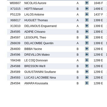
W00607
NICOLAS Aurore
A
1646 F
X71015
HEFTI Manuel
B
1499 E
P51229
LALOS Antoine
A
1437 F
X66017
HUGUET Thomas
A
1399 E
X13010
DELANOUS Enguerrand
A
1399 E
Z64595
ADIPIE Chivano
B
1399 E
Z64597
LEGOUPIL Theo
B
1399 E
Z66639
DELACOMBE Quentin
A
1399 E
Z64600
BIBBA Yacine
B
1299 E
Z64596
DREVILLON Mateo
B
1299 E
Y84348
LE COQ Donovan
A
1299 E
Z64588
BRESSON Wa'Il
B
1299 E
Z64589
GUIUSTIANINI Soufiane
B
1299 E
Z64593
LUCAS LACOMBE Nina
B
1299 E
Z64594
AMARA Koussaila
B
1299 E